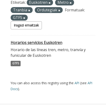
Etiketak:
Euskotren
Metro
Tranbia
Ordutegiak
Formatuak:
GTFS
Iragazi emaitzak
Horarios servicios Euskotren
Horario de las líneas tren, metro, tranvía y
funicular de Euskotren
GTFS
You can also access this registry using the
API
(see
API
Docs
).