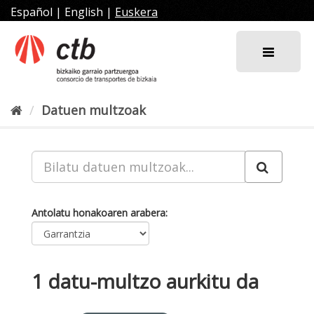
Joan
Español
|
English
|
Euskera
edukira
Datuen multzoak
Antolatu honakoaren arabera
1 datu-multzo aurkitu da