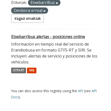
Etiketak:
EtxebarriBus
Denbora erreal
Iragazi emaitzak
Etxebarribus alertas - posiciones online
Información en tiempo real del servicio de
Erandiobusa en formato GTFS-RT y SIRI. Se
incluyen: alertas de servicio y posiciones de los
vehículos.
GTFS-RT
XML
You can also access this registry using the
API
(see
API
Docs
).