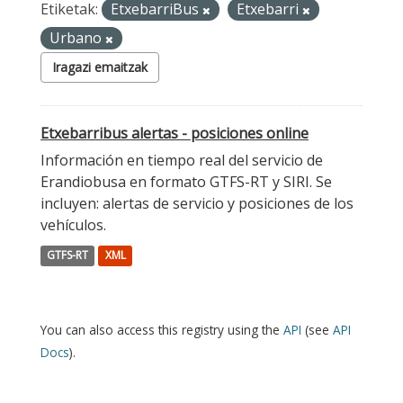
Etiketak:
EtxebarriBus
Etxebarri
Urbano
Iragazi emaitzak
Etxebarribus alertas - posiciones online
Información en tiempo real del servicio de
Erandiobusa en formato GTFS-RT y SIRI. Se
incluyen: alertas de servicio y posiciones de los
vehículos.
GTFS-RT
XML
You can also access this registry using the
API
(see
API
Docs
).