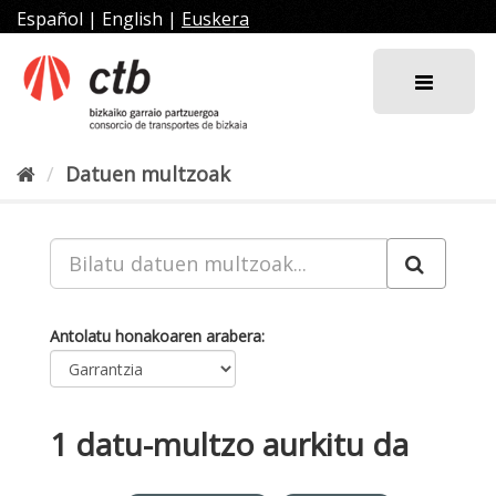
Joan
Español
|
English
|
Euskera
edukira
Datuen multzoak
Antolatu honakoaren arabera
1 datu-multzo aurkitu da