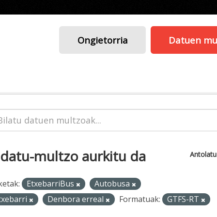
Ongietorria
Datuen mu
 datu-multzo aurkitu da
Antolat
ketak:
EtxebarriBus
Autobusa
txebarri
Denbora erreal
Formatuak:
GTFS-RT