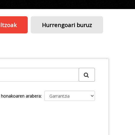
ltzoak
Hurrengoari buruz
u honakoaren arabera