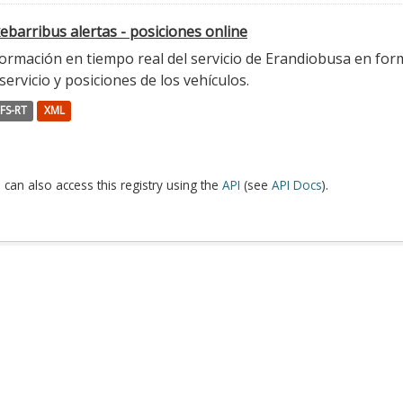
ebarribus alertas - posiciones online
ormación en tiempo real del servicio de Erandiobusa en form
servicio y posiciones de los vehículos.
FS-RT
XML
 can also access this registry using the
API
(see
API Docs
).