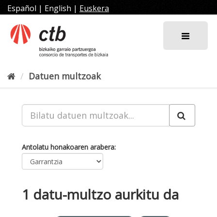
Joan
Español
|
English
|
Euskera
edukira
Datuen multzoak
Antolatu honakoaren arabera
1 datu-multzo aurkitu da