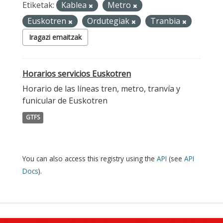
Etiketak:
Kablea
Metro
Euskotren
Ordutegiak
Tranbia
Iragazi emaitzak
Horarios servicios Euskotren
Horario de las líneas tren, metro, tranvía y
funicular de Euskotren
GTFS
You can also access this registry using the
API
(see
API
Docs
).