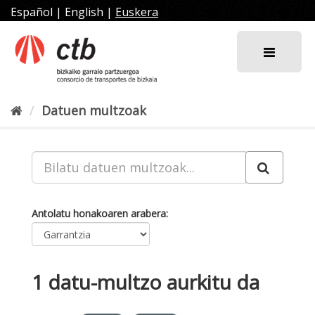
Joan
Español
|
English
|
Euskera
edukira
Datuen multzoak
Antolatu honakoaren arabera
1 datu-multzo aurkitu da