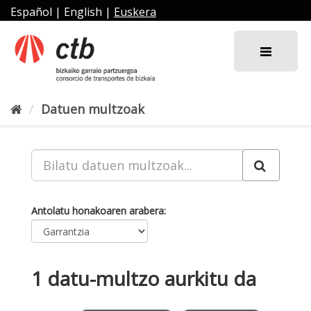
Joan
Español
|
English
|
Euskera
edukira
Datuen multzoak
Antolatu honakoaren arabera
1 datu-multzo aurkitu da