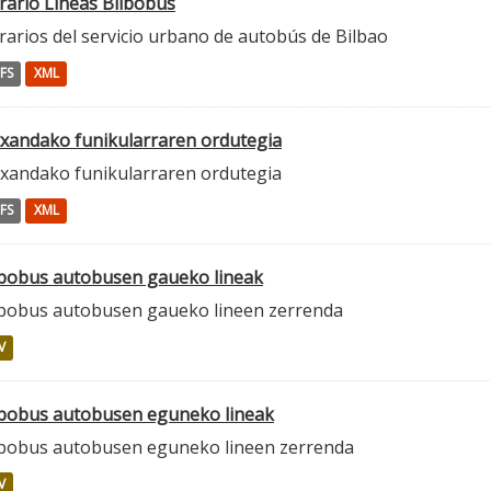
rario Lineas Bilbobus
rarios del servicio urbano de autobús de Bilbao
FS
XML
txandako funikularraren ordutegia
txandako funikularraren ordutegia
FS
XML
lbobus autobusen gaueko lineak
lbobus autobusen gaueko lineen zerrenda
V
lbobus autobusen eguneko lineak
lbobus autobusen eguneko lineen zerrenda
V