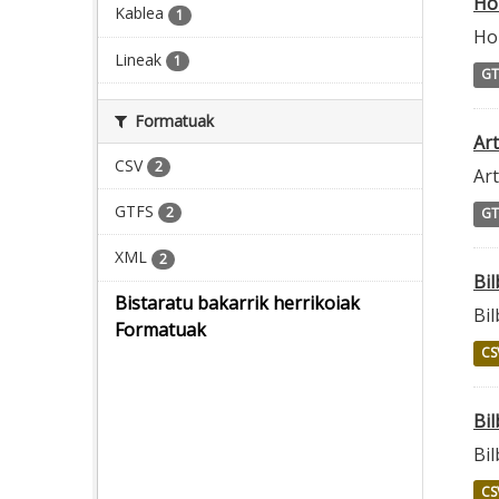
Ho
Kablea
1
Ho
Lineak
1
GT
Formatuak
Ar
CSV
2
Ar
GTFS
2
GT
XML
2
Bi
Bistaratu bakarrik herrikoiak
Bi
Formatuak
CS
Bi
Bi
CS