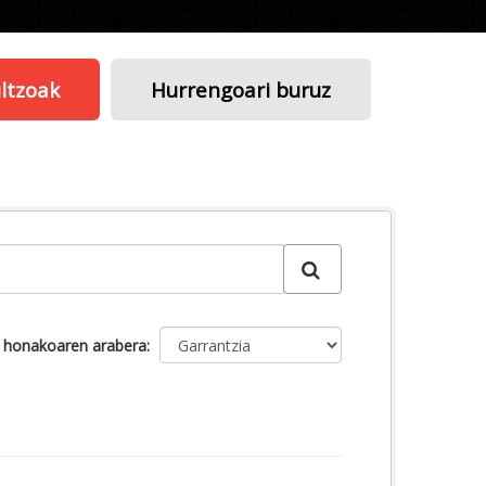
ltzoak
Hurrengoari buruz
u honakoaren arabera