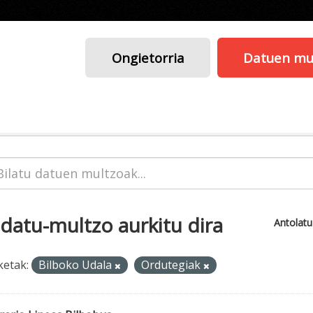
Ongietorria
Datuen mu
 datu-multzo aurkitu dira
Antolat
ketak:
Bilboko Udala
Ordutegiak