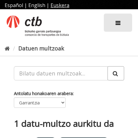
Joan
Español
|
English
|
Euskera
edukira
Datuen multzoak
Antolatu honakoaren arabera
1 datu-multzo aurkitu da