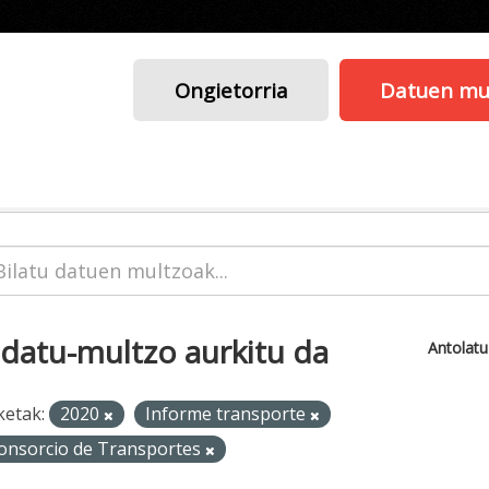
Ongietorria
Datuen mu
 datu-multzo aurkitu da
Antolat
ketak:
2020
Informe transporte
onsorcio de Transportes