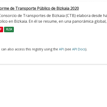
forme de Transporte Público de Bizkaia 2020
 Consorcio de Transportes de Bizkaia (CTB) elabora desde h
lico en Bizkaia. En él se resume, en una panorámica global, l
F
XLSX
 can also access this registry using the
API
(see
API Docs
).