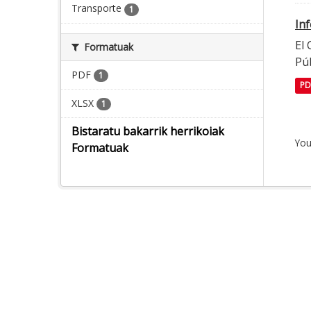
Transporte
1
In
El
Formatuak
Púb
PDF
1
PD
XLSX
1
Bistaratu bakarrik herrikoiak
You
Formatuak