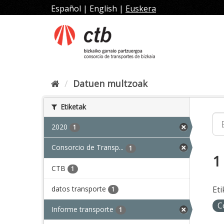
Joan
Español
|
English
|
Euskera
edukira
Datuen multzoak
Etiketak
2020
1
Consorcio de Transp...
1
1
CTB
1
datos transporte
Eti
1
C
Informe transporte
1