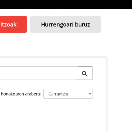
ltzoak
Hurrengoari buruz
u honakoaren arabera