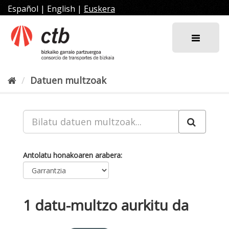
Joan
Español
|
English
|
Euskera
edukira
Datuen multzoak
Antolatu honakoaren arabera
1 datu-multzo aurkitu da