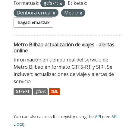
Formatuak:
gtfs-rt
Etiketak:
Denbora erreal
Metro
Iragazi emaitzak
Metro Bilbao actualización de viajes - alertas
online
Información en tiempo real del servicio de
Metro Bilbao en formato GTFS-RT y SIRI. Se
incluyen: actualizaciones de viaje y alertas de
servicio.
GTFS-RT
gtfs-rt
XML
You can also access this registry using the
API
(see
API
Docs
).