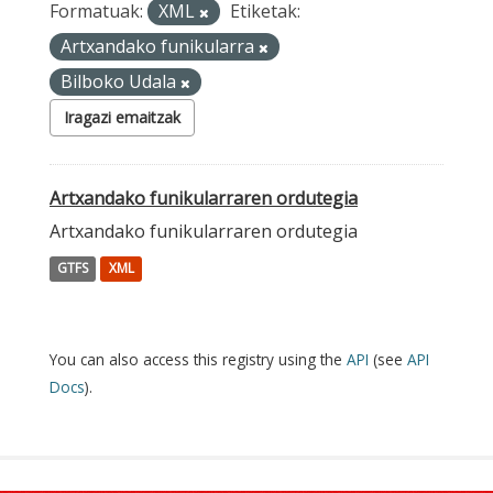
Formatuak:
XML
Etiketak:
Artxandako funikularra
Bilboko Udala
Iragazi emaitzak
Artxandako funikularraren ordutegia
Artxandako funikularraren ordutegia
GTFS
XML
You can also access this registry using the
API
(see
API
Docs
).