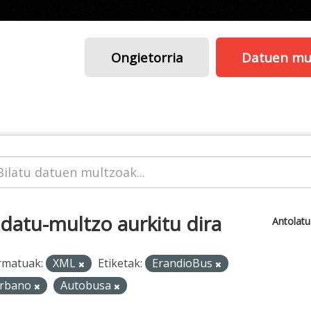
Ongietorria
Datuen mu
 datu-multzo aurkitu dira
Antolat
rmatuak:
XML
Etiketak:
ErandioBus
rbano
Autobusa