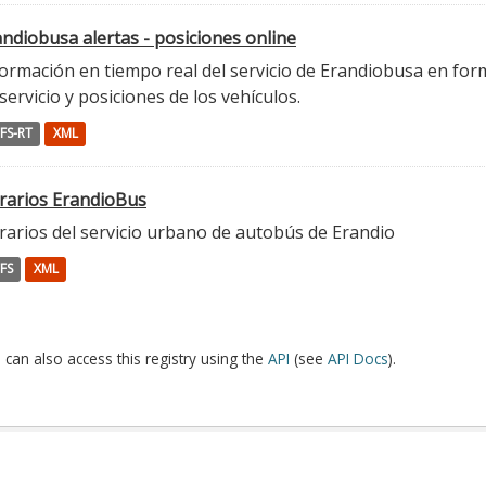
ndiobusa alertas - posiciones online
ormación en tiempo real del servicio de Erandiobusa en form
servicio y posiciones de los vehículos.
FS-RT
XML
rarios ErandioBus
rarios del servicio urbano de autobús de Erandio
FS
XML
 can also access this registry using the
API
(see
API Docs
).