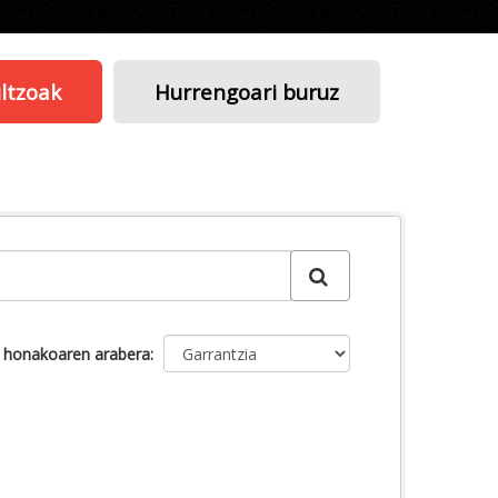
ltzoak
Hurrengoari buruz
u honakoaren arabera