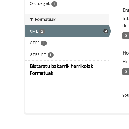
Ordutegiak
1
Era
Inf
Formatuak
de 
XML
2
GT
GTFS
1
Ho
GTFS-RT
1
Ho
Bistaratu bakarrik herrikoiak
GT
Formatuak
You