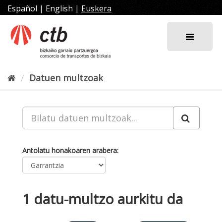
Joan
Español
|
English
|
Euskera
edukira
Datuen multzoak
Antolatu honakoaren arabera
1 datu-multzo aurkitu da