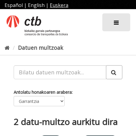
Joan
Español
|
English
|
Euskera
edukira
Datuen multzoak
Antolatu honakoaren arabera
2 datu-multzo aurkitu dira