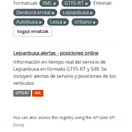
Formatuak:
XML
GTFS-RT
Etiketak:
Denbora erreal
Lejoanbusa
Autobusa
Leioa
Urbano
Iragazi emaitzak
Lejoanbusa alertas - posiciones online
Información en tiempo real del servicio de
Lejoanbusa en formato GTFS-RT y SIRI. Se
incluyen: alertas de servicio y posiciones de los
vehículos.
GTFS-RT
XML
You can also access this registry using the
API
(see
API
Docs
).