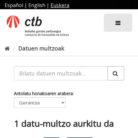
Joan
Español
|
English
|
Euskera
edukira
Datuen multzoak
Antolatu honakoaren arabera
1 datu-multzo aurkitu da