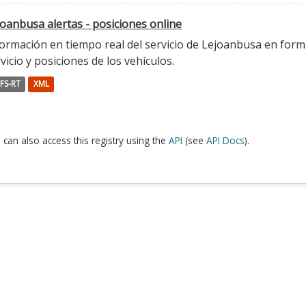
oanbusa alertas - posiciones online
ormación en tiempo real del servicio de Lejoanbusa en forma
vicio y posiciones de los vehículos.
FS-RT
XML
 can also access this registry using the
API
(see
API Docs
).