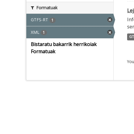
Formatuak
Lej
Inf
GTFS-RT
1
ser
XML
1
GT
Bistaratu bakarrik herrikoiak
Formatuak
You