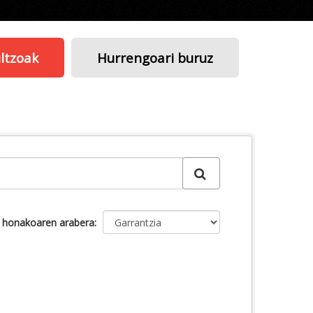
ltzoak
Hurrengoari buruz
u honakoaren arabera