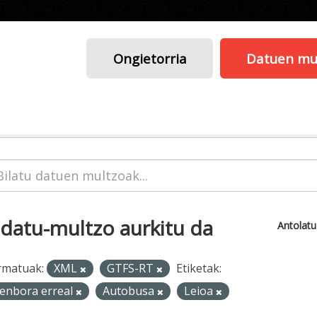
Ongietorria
Datuen mu
 datu-multzo aurkitu da
Antolat
rmatuak:
XML
GTFS-RT
Etiketak:
enbora erreal
Autobusa
Leioa