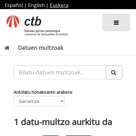
Joan
Español
|
English
|
Euskera
edukira
Datuen multzoak
Antolatu honakoaren arabera
1 datu-multzo aurkitu da