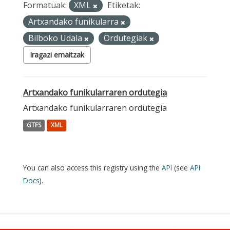
Formatuak:
XML
Etiketak:
Artxandako funikularra
Bilboko Udala
Ordutegiak
Iragazi emaitzak
Artxandako funikularraren ordutegia
Artxandako funikularraren ordutegia
GTFS
XML
You can also access this registry using the
API
(see
API
Docs
).