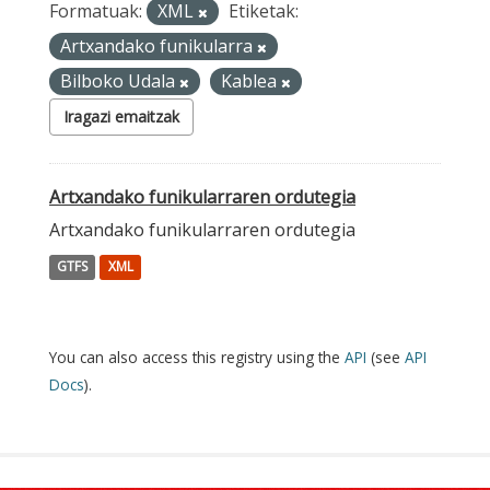
Formatuak:
XML
Etiketak:
Artxandako funikularra
Bilboko Udala
Kablea
Iragazi emaitzak
Artxandako funikularraren ordutegia
Artxandako funikularraren ordutegia
GTFS
XML
You can also access this registry using the
API
(see
API
Docs
).