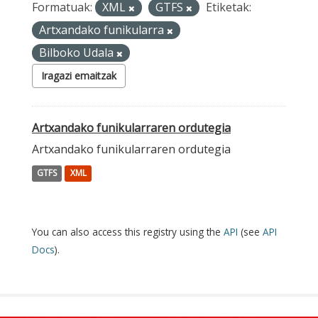
Formatuak:
XML
GTFS
Etiketak:
Artxandako funikularra
Bilboko Udala
Iragazi emaitzak
Artxandako funikularraren ordutegia
Artxandako funikularraren ordutegia
GTFS
XML
You can also access this registry using the
API
(see
API
Docs
).