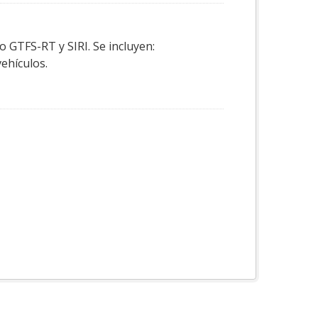
o GTFS-RT y SIRI. Se incluyen:
vehículos.