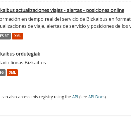
kaibus actualizaciones viajes - alertas - posiciones online
ormación en tiempo real del servicio de Bizkaibus en format
ualizaciones de viaje, alertas de servicio y posiciones de los 
FS-RT
XML
zkaibus ordutegiak
tado líneas Bizkaibus
FS
XML
 can also access this registry using the
API
(see
API Docs
).