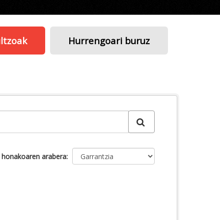
ltzoak
Hurrengoari buruz
u honakoaren arabera