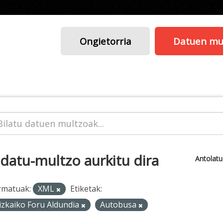
Ongietorria
Datuen mu
 datu-multzo aurkitu dira
Antolat
rmatuak:
XML
Etiketak:
izkaiko Foru Aldundia
Autobusa