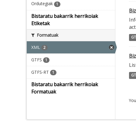
Ordutegiak
1
Biz
Bistaratu bakarrik herrikoiak
Inf
Etiketak
act
Formatuak
GT
XML
2
Bi
GTFS
1
Lis
GTFS-RT
1
GT
Bistaratu bakarrik herrikoiak
Formatuak
You