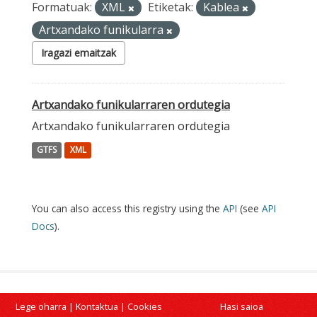
Formatuak:
XML
Etiketak:
Kablea
Artxandako funikularra
Iragazi emaitzak
Artxandako funikularraren ordutegia
Artxandako funikularraren ordutegia
GTFS
XML
You can also access this registry using the
API
(see
API
Docs
).
Lege oharra
|
Kontaktua
|
Cookies
Hasi saioa