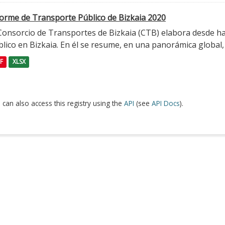
forme de Transporte Público de Bizkaia 2020
 Consorcio de Transportes de Bizkaia (CTB) elabora desde h
lico en Bizkaia. En él se resume, en una panorámica global, l
F
XLSX
 can also access this registry using the
API
(see
API Docs
).