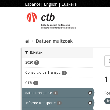
Joan
Español
|
English
|
Euskera
edukira
Datuen multzoak
Etiketak
2020
1
Consorcio de Transp...
1
1
CTB
1
datos transporte
Fo
1
I
Informe transporte
1