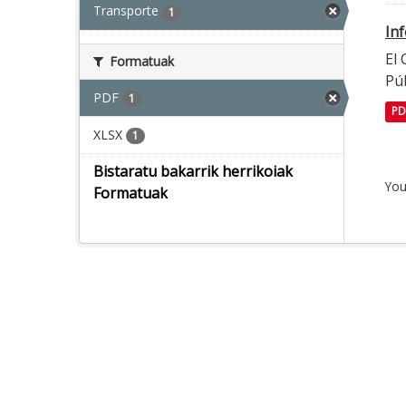
Transporte
1
In
El
Formatuak
Púb
PDF
1
PD
XLSX
1
Bistaratu bakarrik herrikoiak
You
Formatuak