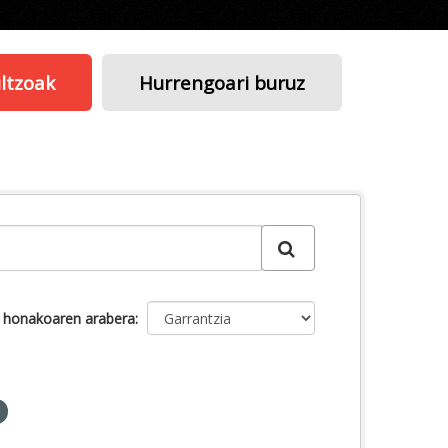
ltzoak
Hurrengoari buruz
u honakoaren arabera