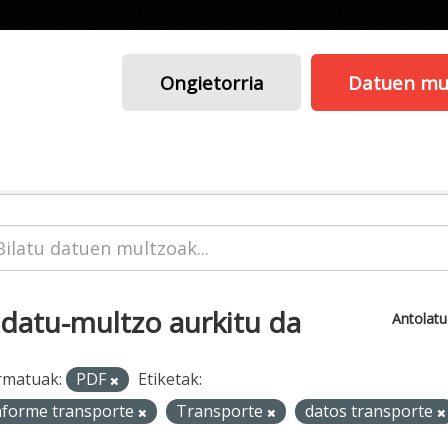
Ongietorria
Datuen mu
 datu-multzo aurkitu da
Antolat
rmatuak:
PDF
Etiketak:
nforme transporte
Transporte
datos transporte