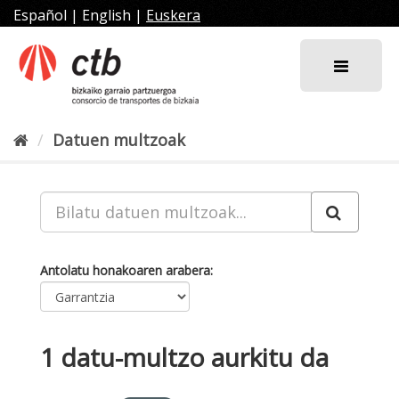
Joan
Español
|
English
|
Euskera
edukira
Datuen multzoak
Antolatu honakoaren arabera
1 datu-multzo aurkitu da