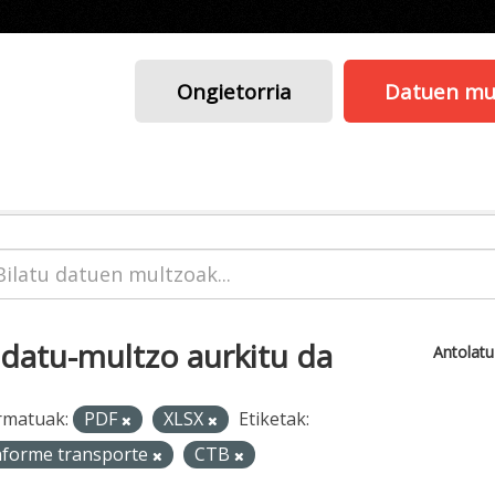
Ongietorria
Datuen mu
 datu-multzo aurkitu da
Antolat
rmatuak:
PDF
XLSX
Etiketak:
nforme transporte
CTB