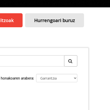
ltzoak
Hurrengoari buruz
u honakoaren arabera