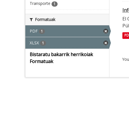
Transporte
1
In
El
Formatuak
Púb
PDF
1
PD
XLSX
1
Bistaratu bakarrik herrikoiak
You
Formatuak