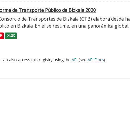
forme de Transporte Público de Bizkaia 2020
 Consorcio de Transportes de Bizkaia (CTB) elabora desde h
lico en Bizkaia. En él se resume, en una panorámica global, l
F
XLSX
 can also access this registry using the
API
(see
API Docs
).