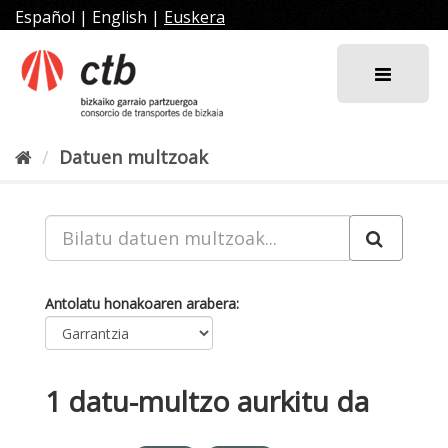
Joan
Español
|
English
|
Euskera
edukira
Datuen multzoak
Antolatu honakoaren arabera
1 datu-multzo aurkitu da