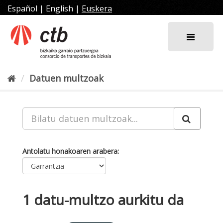
Joan
Español
|
English
|
Euskera
edukira
Datuen multzoak
Antolatu honakoaren arabera
1 datu-multzo aurkitu da