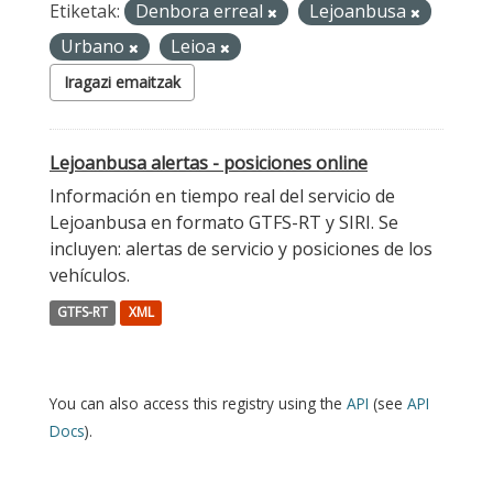
Etiketak:
Denbora erreal
Lejoanbusa
Urbano
Leioa
Iragazi emaitzak
Lejoanbusa alertas - posiciones online
Información en tiempo real del servicio de
Lejoanbusa en formato GTFS-RT y SIRI. Se
incluyen: alertas de servicio y posiciones de los
vehículos.
GTFS-RT
XML
You can also access this registry using the
API
(see
API
Docs
).