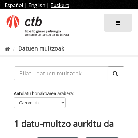
Joan
Español
|
English
|
Euskera
edukira
Datuen multzoak
Antolatu honakoaren arabera
1 datu-multzo aurkitu da