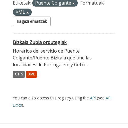
Etiketak:
Puente Colgante
Formatuak:
XML
Iragazi emaitzak
Bizkaia Zubia ordutegiak
Horarios del servicio de Puente
Colgante/Puente Bizkaia que une las
localidades de Portugalete y Getxo.
GTFS
XML
You can also access this registry using the
API
(see
API
Docs
).