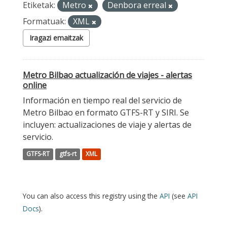
Etiketak:
Metro
Denbora erreal
Formatuak:
XML
Iragazi emaitzak
Metro Bilbao actualización de viajes - alertas
online
Información en tiempo real del servicio de
Metro Bilbao en formato GTFS-RT y SIRI. Se
incluyen: actualizaciones de viaje y alertas de
servicio.
GTFS-RT
gtfs-rt
XML
You can also access this registry using the
API
(see
API
Docs
).