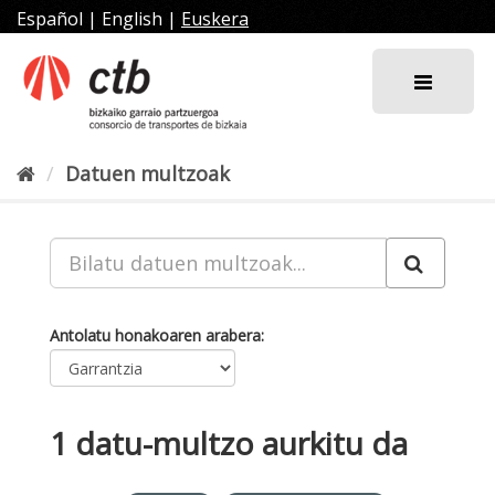
Joan
Español
|
English
|
Euskera
edukira
Datuen multzoak
Antolatu honakoaren arabera
1 datu-multzo aurkitu da