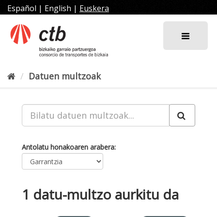
Joan
Español
|
English
|
Euskera
edukira
Datuen multzoak
Antolatu honakoaren arabera
1 datu-multzo aurkitu da