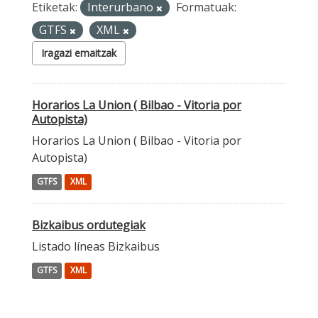
Etiketak:
Interurbano
Formatuak:
GTFS
XML
Iragazi emaitzak
Horarios La Union ( Bilbao - Vitoria por
Autopista)
Horarios La Union ( Bilbao - Vitoria por
Autopista)
GTFS
XML
Bizkaibus ordutegiak
Listado líneas Bizkaibus
GTFS
XML