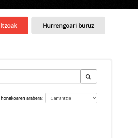
ltzoak
Hurrengoari buruz
u honakoaren arabera