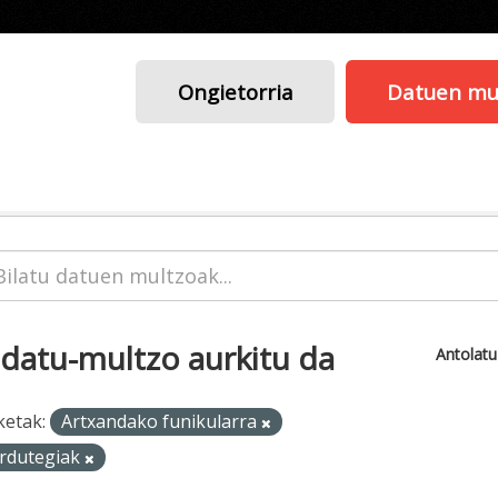
Ongietorria
Datuen mu
 datu-multzo aurkitu da
Antolat
ketak:
Artxandako funikularra
rdutegiak