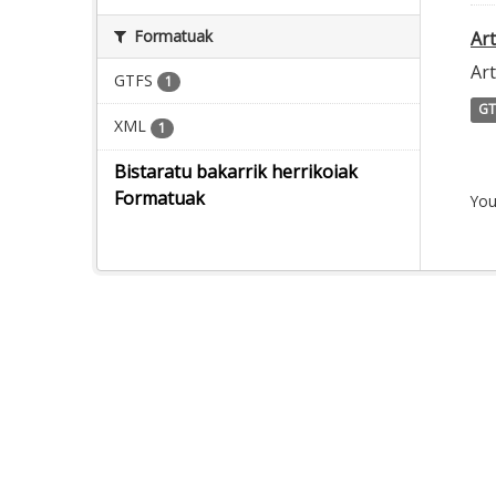
Formatuak
Ar
Ar
GTFS
1
GT
XML
1
Bistaratu bakarrik herrikoiak
Formatuak
You