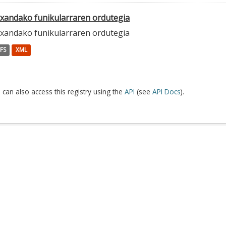
txandako funikularraren ordutegia
txandako funikularraren ordutegia
FS
XML
 can also access this registry using the
API
(see
API Docs
).