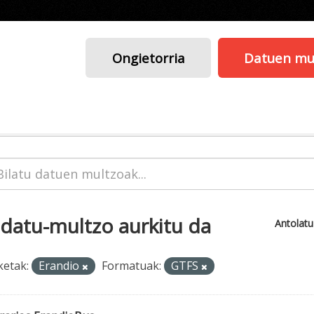
Ongietorria
Datuen mu
 datu-multzo aurkitu da
Antolat
ketak:
Erandio
Formatuak:
GTFS