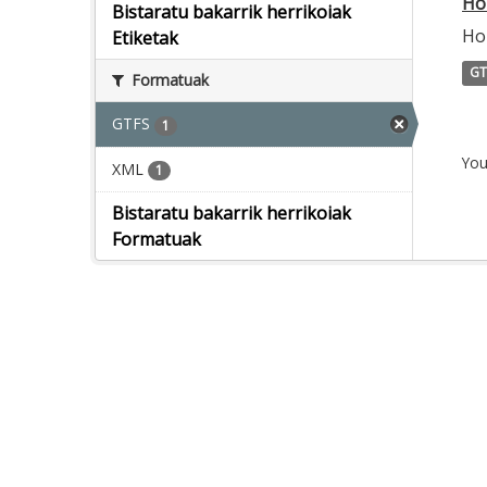
Ho
Bistaratu bakarrik herrikoiak
Ho
Etiketak
GT
Formatuak
GTFS
1
You
XML
1
Bistaratu bakarrik herrikoiak
Formatuak