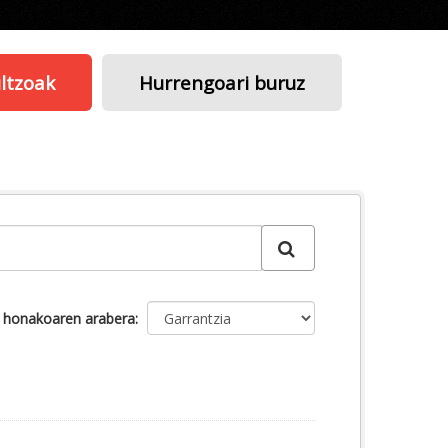
ltzoak
Hurrengoari buruz
u honakoaren arabera