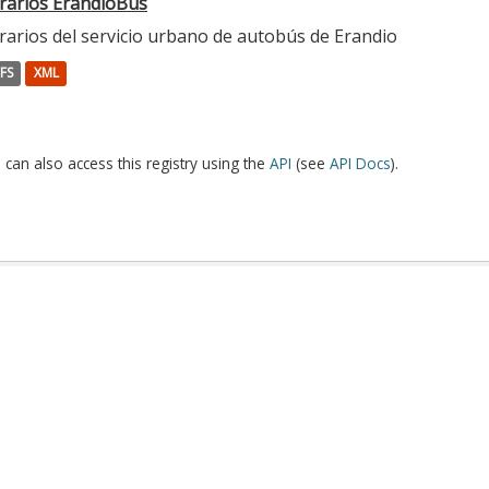
rarios ErandioBus
rarios del servicio urbano de autobús de Erandio
FS
XML
 can also access this registry using the
API
(see
API Docs
).