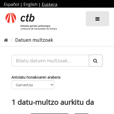
Joan
Español
|
English
|
Euskera
edukira
Datuen multzoak
Antolatu honakoaren arabera
1 datu-multzo aurkitu da