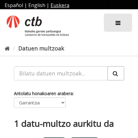
Joan
Español
|
English
|
Euskera
edukira
Datuen multzoak
Antolatu honakoaren arabera
1 datu-multzo aurkitu da