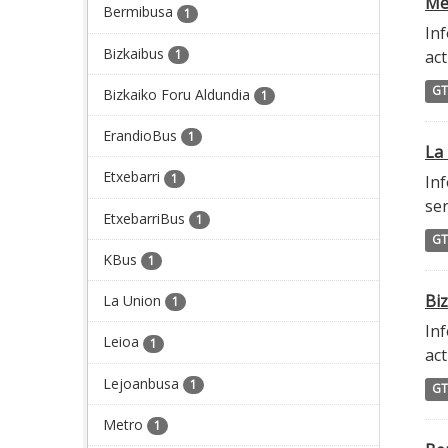
Met
Bermibusa
1
Inf
Bizkaibus
1
act
GT
Bizkaiko Foru Aldundia
1
ErandioBus
1
La 
Etxebarri
1
Inf
ser
EtxebarriBus
1
GT
KBus
1
Biz
La Union
1
Inf
Leioa
1
act
Lejoanbusa
1
GT
Metro
1