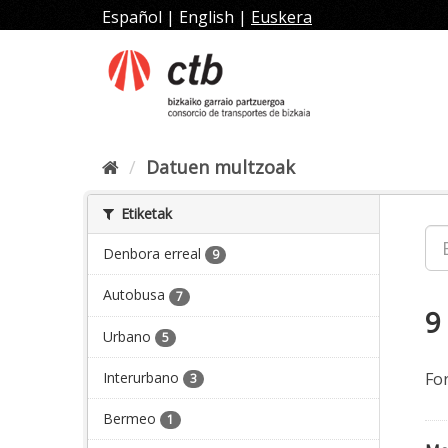
Joan
Español
|
English
|
Euskera
edukira
Datuen multzoak
Etiketak
Denbora erreal
9
Autobusa
7
9
Urbano
5
Interurbano
Fo
3
Bermeo
1