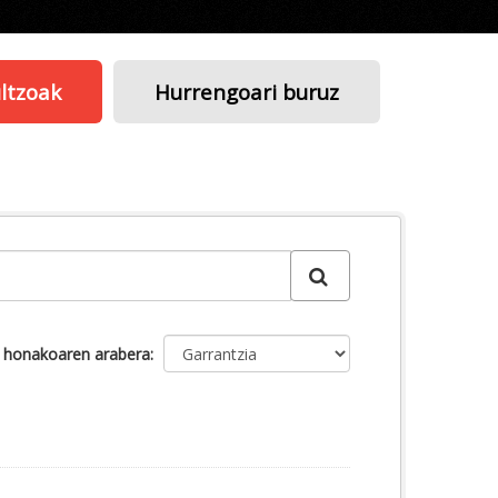
ltzoak
Hurrengoari buruz
u honakoaren arabera