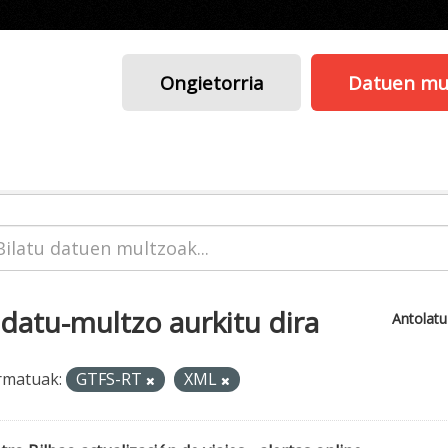
Ongietorria
Datuen mu
 datu-multzo aurkitu dira
Antolat
rmatuak:
GTFS-RT
XML