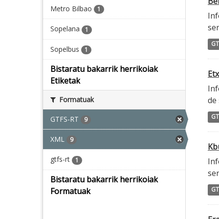
Ber
Metro Bilbao
1
Inf
ser
Sopelana
1
GT
Sopelbus
1
Bistaratu bakarrik herrikoiak
Etx
Etiketak
Inf
Formatuak
de 
GT
GTFS-RT
9
XML
9
Kbu
gtfs-rt
1
Inf
ser
Bistaratu bakarrik herrikoiak
GT
Formatuak