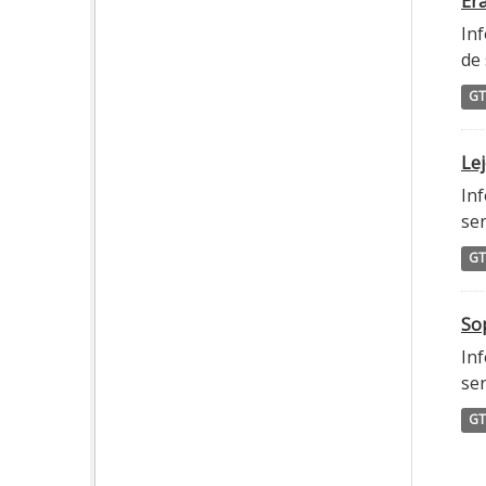
Era
Inf
de 
GT
Lej
Inf
ser
GT
Sop
Inf
ser
GT