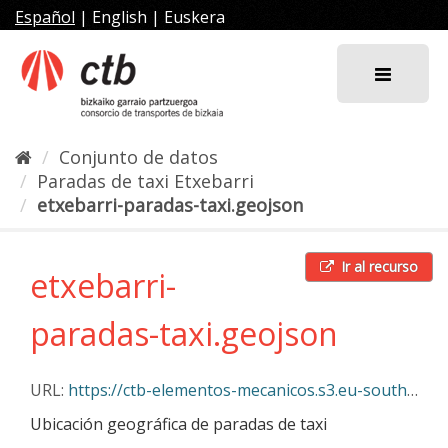
Ir
Español
|
English
|
Euskera
al
contenido
Conjunto de datos
Paradas de taxi Etxebarri
etxebarri-paradas-taxi.geojson
Ir al recurso
etxebarri-
paradas-taxi.geojson
URL:
https://ctb-elementos-mecanicos.s3.eu-south-2.amazonaws.com/etxebarri-paradas-taxi.geojson
Ubicación geográfica de paradas de taxi