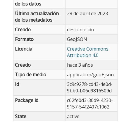
de los datos
Última actualización
28 de abril de 2023
de los metadatos
Creado
desconocido
Formato
GeoJSON
Licencia
Creative Commons
Attribution 4.0
Creado
hace 3 años
Tipo de medio
application/geo+json
Id
3c9c9278-cd43-4e0d-
9bb0-b06d9816509d
Package id
c62fe0d3-30d9-4230-
9157-54f2407c1062
State
active