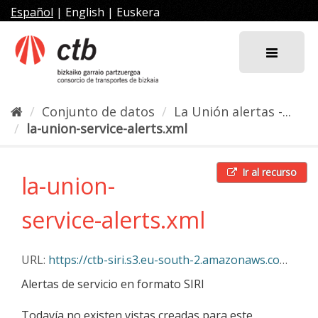
Ir
Español
|
English
|
Euskera
al
contenido
Conjunto de datos
La Unión alertas -...
la-union-service-alerts.xml
Ir al recurso
la-union-
service-alerts.xml
URL:
https://ctb-siri.s3.eu-south-2.amazonaws.com/la-union-service-alerts.xml
Alertas de servicio en formato SIRI
Todavía no existen vistas creadas para este