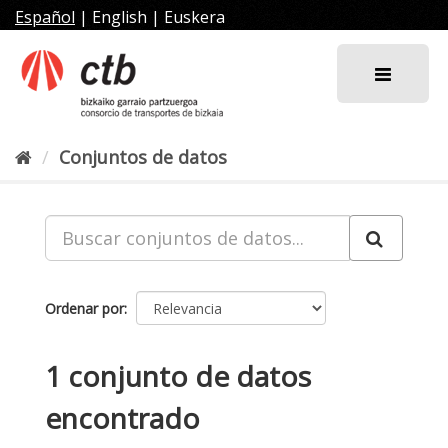
Ir
Español
|
English
|
Euskera
al
contenido
Conjuntos de datos
Ordenar por
1 conjunto de datos
encontrado