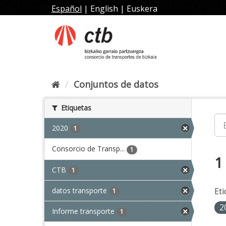
Ir
Español
|
English
|
Euskera
al
contenido
Conjuntos de datos
Etiquetas
2020
1
Consorcio de Transp...
1
1
CTB
1
datos transporte
Eti
1
2
Informe transporte
1