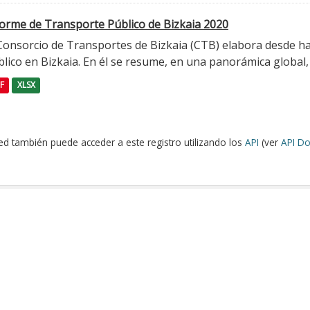
forme de Transporte Público de Bizkaia 2020
 Consorcio de Transportes de Bizkaia (CTB) elabora desde h
lico en Bizkaia. En él se resume, en una panorámica global, l
F
XLSX
ed también puede acceder a este registro utilizando los
API
(ver
API Do