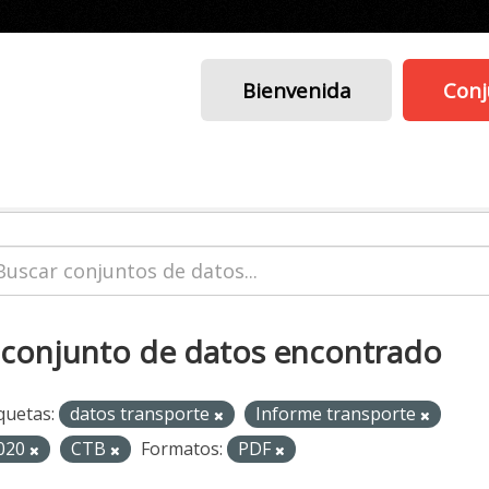
Bienvenida
Conj
 conjunto de datos encontrado
quetas:
datos transporte
Informe transporte
020
CTB
Formatos:
PDF