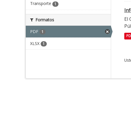
Transporte
1
In
El
Formatos
Púb
PDF
1
PD
XLSX
1
Ust