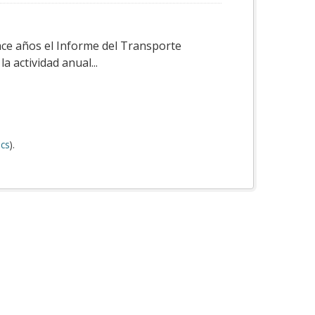
ace años el Informe del Transporte
a actividad anual...
cs
).