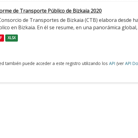
forme de Transporte Público de Bizkaia 2020
 Consorcio de Transportes de Bizkaia (CTB) elabora desde h
lico en Bizkaia. En él se resume, en una panorámica global, l
F
XLSX
ed también puede acceder a este registro utilizando los
API
(ver
API Do