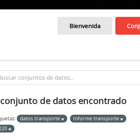
Bienvenida
Conj
 conjunto de datos encontrado
quetas:
datos transporte
Informe transporte
020