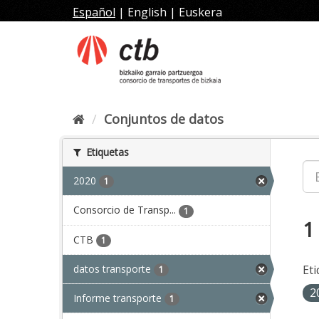
Ir
Español
|
English
|
Euskera
al
contenido
Conjuntos de datos
Etiquetas
2020
1
Consorcio de Transp...
1
1
CTB
1
datos transporte
Eti
1
2
Informe transporte
1