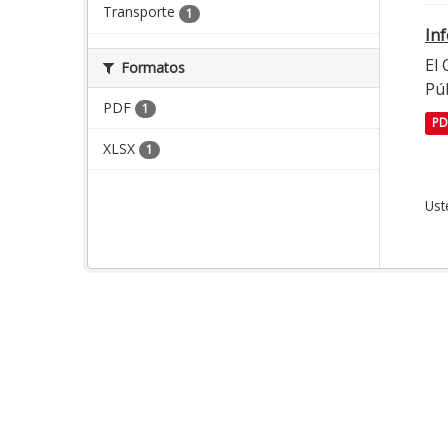
Transporte
1
In
El
Formatos
Púb
PDF
1
PD
XLSX
1
Ust