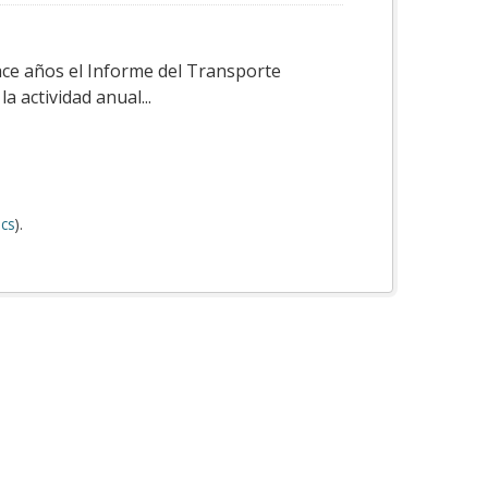
ace años el Informe del Transporte
a actividad anual...
cs
).