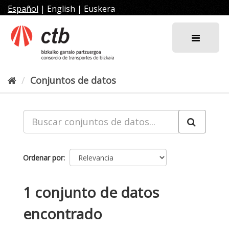
Ir
Español
|
English
|
Euskera
al
contenido
Conjuntos de datos
Ordenar por
1 conjunto de datos
encontrado