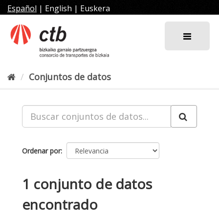
Ir
Español
|
English
|
Euskera
al
contenido
Conjuntos de datos
Ordenar por
1 conjunto de datos
encontrado