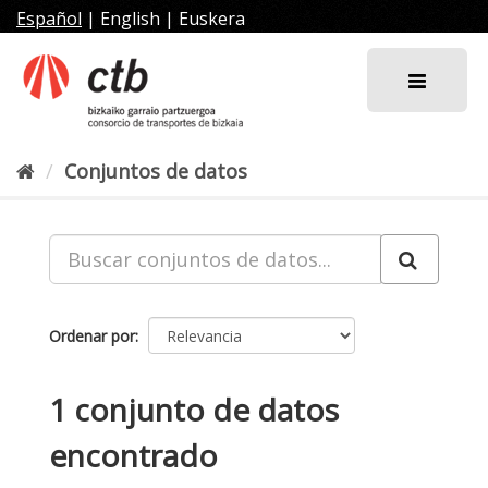
Ir
Español
|
English
|
Euskera
al
contenido
Conjuntos de datos
Ordenar por
1 conjunto de datos
encontrado