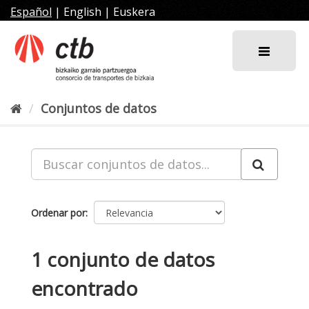
Ir
Español
|
English
|
Euskera
al
contenido
Conjuntos de datos
Ordenar por
1 conjunto de datos
encontrado