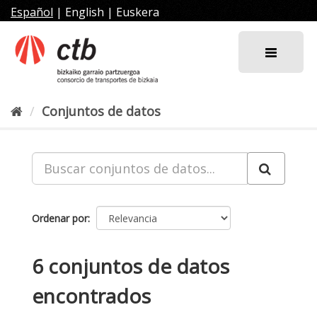
Ir
Español
|
English
|
Euskera
al
contenido
Conjuntos de datos
Ordenar por
6 conjuntos de datos
encontrados