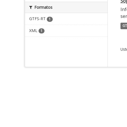
Sop
Formatos
Inf
ser
GTFS-RT
1
GT
XML
1
Ust