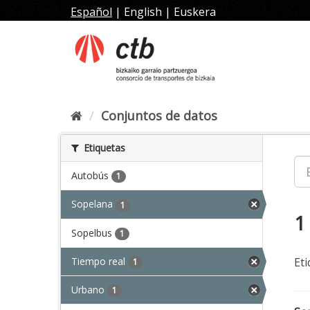
Ir
Español
|
English
|
Euskera
al
contenido
Conjuntos de datos
Etiquetas
Autobús
1
Sopelana
1
1
Sopelbus
1
Tiempo real
Eti
1
Urbano
1