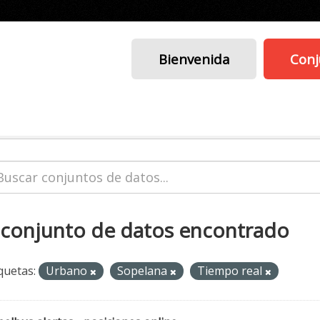
Bienvenida
Conj
 conjunto de datos encontrado
quetas:
Urbano
Sopelana
Tiempo real